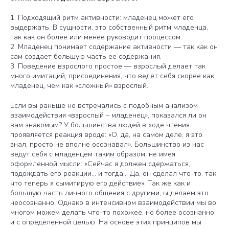
1. Подходящий ритм активности: младенец может его
выдержать. В сущности, это собственный ритм младенца,
так как он более или менее руководит процессом.
2. Младенец понимает содержание активности — так как он
сам создает большую часть ее содержания.
3. Поведение взрослого простое — взрослый делает так
много имитаций, присоединения, что ведёт себя скорее как
младенец, чем как «сложный» взрослый.
Если вы раньше не встречались с подобным анализом
взаимодействия «взрослый – младенец», показался ли он
вам знакомым? У большинства людей в ходе чтения
проявляется реакция вроде: «О, да, на самом деле, я это
знал, просто не вполне осознавал». Большинство из нас
ведут себя с младенцем таким образом, не имея
оформленной мысли: «Сейчас я должен сдержаться,
подождать его реакции... и тогда… Да, он сделал что-то, так
что теперь я сымитирую его действие». Так же как и
большую часть личного общения с другими, ы делаем это
неосознанно. Однако в интенсивном взаимодействии мы во
многом можем делать что-то похожее, но более осознанно
и c определенной целью. На основе этих принципов мы