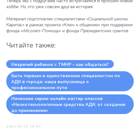
Теперь мы с подругами часто встречаемся и пробуем новые
хобби. Но это уже совсем другая история.
Материал подготовлен специалистами «Социальной школы
Каритас» в рамках проекта «Ключ к общению» при поддержке
фонда «Абсолют-Помощь» и фонда Президентских грантов.
Читайте также:
Незрячий ребенок с ТМНР – как общаться?
Быть первым и единственным специалистом по
АДК в городе: наша выпускница о
профессиональном пути
Начинаем серию онлайн мастер-классов
«Низкотехнологичные средства АДК: от создания
до применения»
2024-03-22 15:00