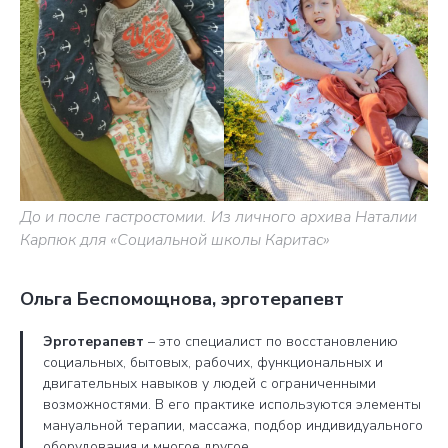
До и после гастростомии. Из личного архива Наталии
Карпюк для «Социальной школы Каритас»
Ольга Беспомощнова, эрготерапевт
Эрготерапевт
– это специалист по восстановлению
социальных, бытовых, рабочих, функциональных и
двигательных навыков у людей с ограниченными
возможностями. В его практике используются элементы
мануальной терапии, массажа, подбор индивидуального
оборудования и многое другое.