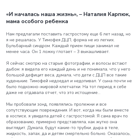
«И началась наша жизнь», – Наталия Карпюк,
мама особого ребенка
Нам предлагали поставить гастростому еще 6 лет назад, но
я не решалась. У Тимофея ДЦП, форма не из легких.
Бульбарный синдром. Каждый прием пищи занимал не
менее часа. Он 1 ложку глотает – 3 выкашливает.
Я сейчас смотрю на старые фотографии, и волосы встают
дыбом: я видела его каждый день и не понимала, что у него
большой дефицит веса, думала, что дети с ДЦП все такие
худенькие. Тимофей недоедал и недопивал. У сына почти не
было подкожно-жировой клетчатки. На тот период я себе
даже не отдавала отчет, что это истощение…
Мы пробовали зонд, появлялись пролежни и все
сопутствующие повреждения. И вот, когда мы были вместе
в хосписе, я увидела детей с гастростомой. Я сама врач по
образованию, примерно представляла, как жутко она
выглядит. Думала, будут какие-то трубки, дыра в теле,
жидкость, запах, да и детям смертельно больно. Оказалось,