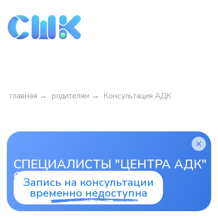
главная
→
родителям
→
Консультация АДК
СПЕЦИАЛИСТЫ "ЦЕНТРА АДК" В
ОТПУСКЕ
Запись на консультации
временно недоступна
Запись на ОНЛАЙН
консультацию в Центр
АДК
Первый шаг: