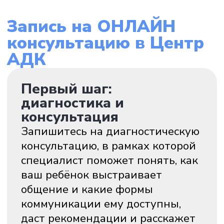
диагностика и
консультация
Запишитесь на диагностическую
консультацию, в рамках которой
специалист поможет понять, как
ваш ребёнок выстраивает
общение и какие формы
коммуникации ему доступны,
даст рекомендации и расскажет
какая помощь необходима.
После диагностики вы получите
чёткое понимание ситуации
и предложение по дальнейшим
шагам. Если нужно — начинаем
регулярное сопровождение
с привлечением команды
специалистов центра
(специалист АДК, психолог,
эрготерапевт)
Записаться