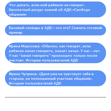
Что делать, если мой ребенок не говорит.
Бесплатный ресурс знаний об АДК «Свобода
общения»
Базовый словарь в АДК – что это? Скачать готовый
пример
Ирина Морозова: «Обычно, как говорят, если
ребенок начал говорить, значит начал. У нас – нет.
У нас “начал говорить” произошло только после
жестов». Истории пользователей АДК
Ирина Чуприна: «Даня уже не чувствует себя в
стороне, он полноценный участник общения».
Истории пользователей АДК