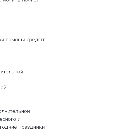
при помощи средств
нительной
ой.
олнительной
есного и
огодние праздники