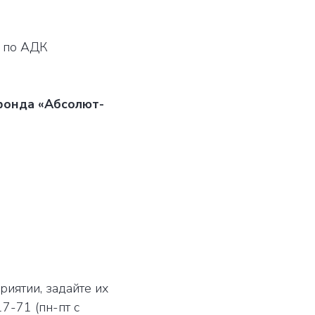
т по АДК
фонда «Абсолют-
риятии, задайте их
7-71 (пн-пт с