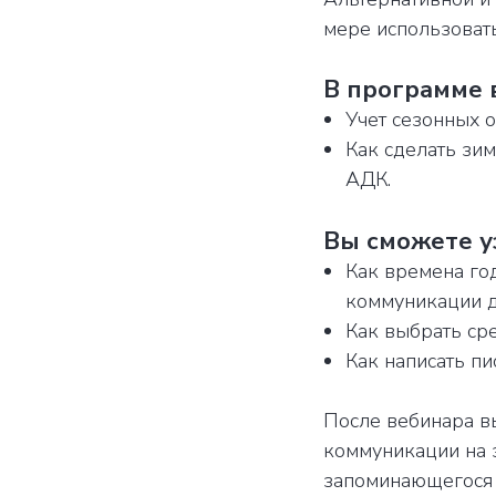
мере использовать
В программе 
Учет сезонных 
Как сделать зи
АДК.
Вы сможете у
Как времена го
коммуникации д
Как выбрать ср
Как написать п
После вебинара в
коммуникации на 
запоминающегося 