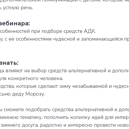
 устную речь.
вебинара:
особенностей при подборе средств АДК.
му, с её особенностями чудесной и запоминающейся 
знать:
да влияют на выбор средств альтернативной и допол
ля конкретного человека.
едства, которые сделают зиму незабываемой и чудесн
исьмо деду Морозу.
ы сможете подобрать средства альтернативной и доп
зимнюю тематику, пополнить копилку идей для интер
зимнего досуга, радостно и интересно провести нов