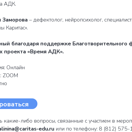
а АДК.
я Заморова
– дефектолог, нейропсихолог, специалис
ы Каритас».
ный благодаря поддержке Благотворительного 
х проекта «Время АДК».
я: Онлайн
я: ZOOM
тно
роваться
сь какие-либо вопросы, связанные с участием в мероп
alinina@caritas-edu.ru
или по телефону: 8 (812) 575-1