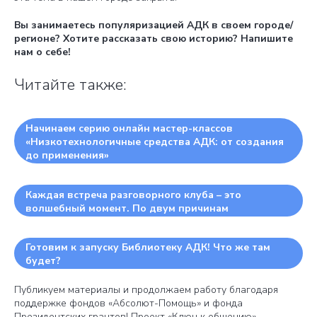
Вы занимаетесь популяризацией АДК в своем городе/
регионе? Хотите рассказать свою историю? Напишите
нам о себе!
Читайте также:
Начинаем серию онлайн мастер-классов
«Низкотехнологичные средства АДК: от создания
до применения»
Каждая встреча разговорного клуба – это
волшебный момент. По двум причинам
Готовим к запуску Библиотеку АДК! Что же там
будет?
Публикуем материалы и продолжаем работу благодаря
поддержке фондов «Абсолют-Помощь» и фонда
Президентских грантов! Проект «Ключ к общению».