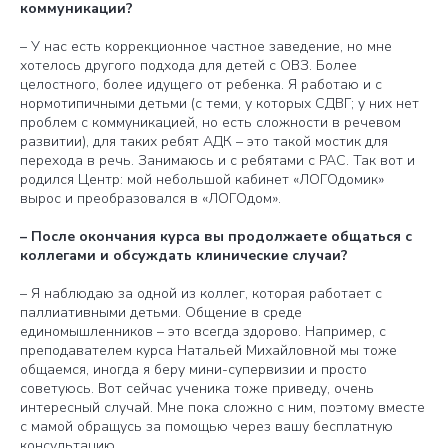
коммуникации?
– У нас есть коррекционное частное заведение, но мне
хотелось другого подхода для детей с ОВЗ. Более
целостного, более идущего от ребенка. Я работаю и с
нормотипичными детьми (с теми, у которых СДВГ; у них нет
проблем с коммуникацией, но есть сложности в речевом
развитии), для таких ребят АДК – это такой мостик для
перехода в речь. Занимаюсь и с ребятами с РАС. Так вот и
родился Центр: мой небольшой кабинет «ЛОГОдомик»
вырос и преобразовался в «ЛОГОдом».
– После окончания курса вы продолжаете общаться с
коллегами и обсуждать клинические случаи?
– Я наблюдаю за одной из коллег, которая работает с
паллиативными детьми. Общение в среде
единомышленников – это всегда здорово. Например, с
преподавателем курса Натальей Михайловной мы тоже
общаемся, иногда я беру мини-супервизии и просто
советуюсь. Вот сейчас ученика тоже приведу, очень
интересный случай. Мне пока сложно с ним, поэтому вместе
с мамой обращусь за помощью через вашу бесплатную
консультацию.