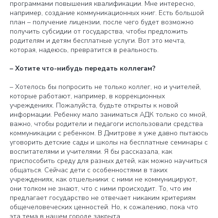
программами повышения квалификации. Мне интересно,
например, создание коммуникационных книг. Есть большой
план – получение лицензии, после чего будет возможно
получить субсидии от государства, чтобы предложить
родителям и детям бесплатные услуги. Вот это мечта,
которая, надеюсь, превратится в реальность.
– Хотите что-нибудь передать коллегам?
– Хотелось бы попросить не только коллег, но и учителей,
которые работают, например, в коррекционных
учреждениях. Пожалуйста, будьте открыты к новой
информации. Ребенку мало заниматься АДК только со мной,
важно, чтобы родители и педагоги использовали средства
коммуникации с ребенком. В Дмитрове я уже давно пытаюсь
уговорить детские сады и школы на бесплатные семинары с
воспитателями и учителями. Я бы рассказала, как
приспособить среду для разных детей, как можно научиться
общаться. Сейчас дети с особенностями в таких
учреждениях, как отшельники: с ними не коммуницируют,
они толком не знают, что с ними происходит. То, что им
предлагает государство не отвечает никаким критериям
общечеловеческих ценностей. Но, к сожалению, пока что
эта тема в нашем городе закрыта.