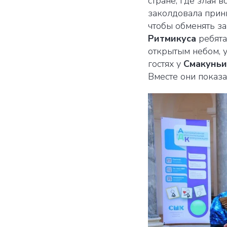
стране, где злая
заколдовала принц
чтобы обменять з
Ритмикуса
ребята
открытым небом,
гостях у
Смакуньи
Вместе они показа