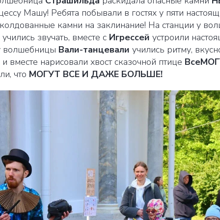
 волшебница
Страшильда
раскидала опасные камни
Н
ессу Машу! Ребята побывали в гостях у пяти настоя
аколдованные камни на заклинание! На станции у во
 учились звучать, вместе с
Игрессей
устроили настоя
 у волшебницы
Вали-танцевали
учились ритму, вкусн
и вместе нарисовали хвост сказочной птице
ВсеМО
ли, что
МОГУТ ВСЕ И ДАЖЕ БОЛЬШЕ!