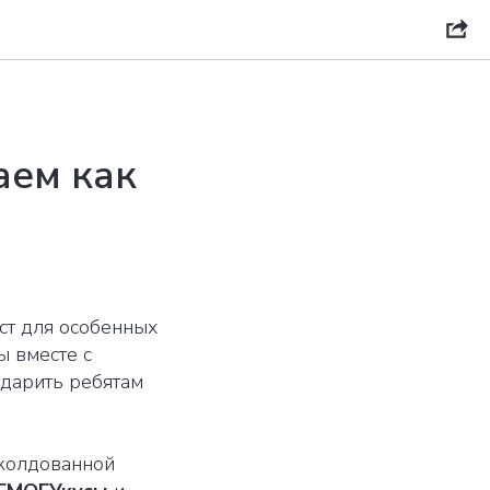
аем как
ст для особенных
ы вместе с
одарить ребятам
аколдованной