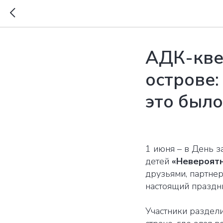
АДК-квес
острове:
это было
1 июня – в День 
детей
«‎Невероя
друзьями, партне
настоящий праздни
Участники раздел