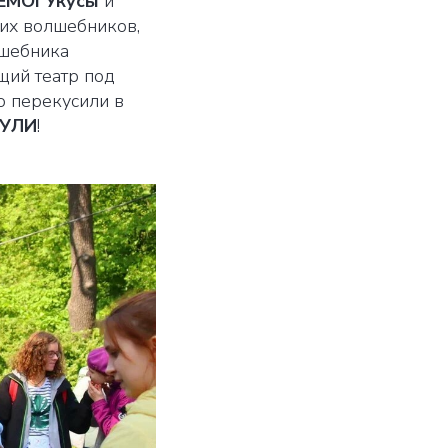
ЕМОГУкусы
и
щих волшебников,
лшебника
щий театр под
о перекусили в
ГУЛИ
!