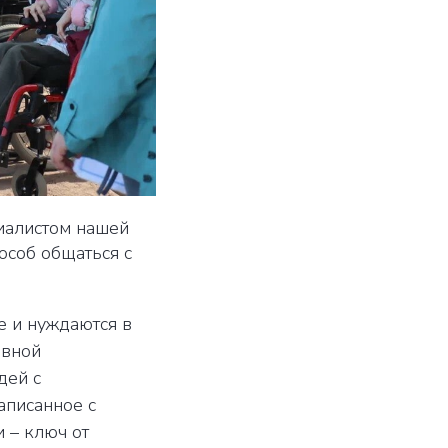
циалистом нашей
особ общаться с
е и нуждаются в
ивной
дей с
аписанное с
 – ключ от