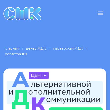
главная
→
центр АДК
→
мастерская АДК
→
регистрация
Запись в
Мастерскую АДК