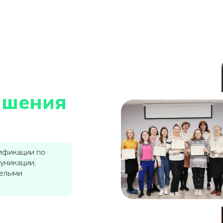
ышения
ификации по
уникации,
желыми