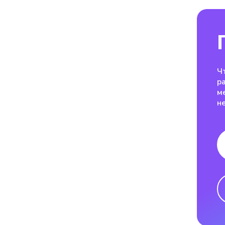
Ч
р
м
н