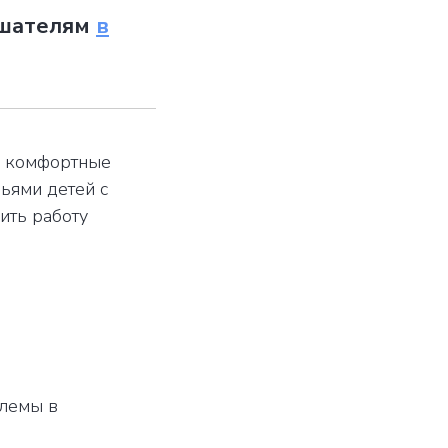
ушателям
в
ть комфортные
мьями детей с
ить работу
блемы в