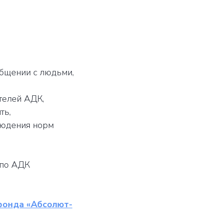
общении с людьми,
телей АДК,
ть,
людения норм
 по АДК
фонда «Абсолют-