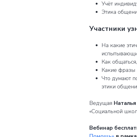
Учёт индивид
Этика общени
Участники уз
На какие эти
испытывающи
Как общаться
Какие фразы 
Что думают п
этики общени
Ведущая
Наталья
«Социальной школ
Вебинар беспла
Помощь»
в рамка