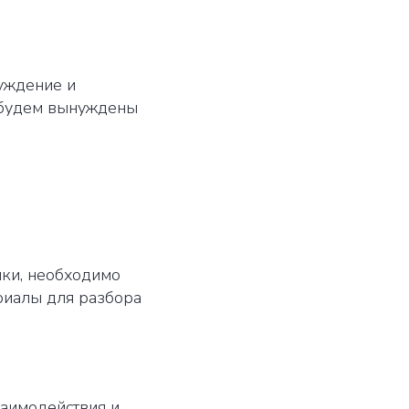
суждение и
 будем вынуждены
ики, необходимо
иалы для разбора
заимодействия и