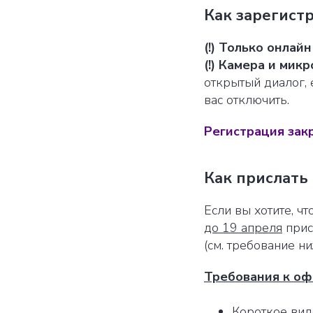
Как зарегист
(!) Только онлай
(!) Камера и ми
открытый диалог,
вас отключить.
Регистрация закр
Как прислать 
Если вы хотите, ч
до 19 апреля
прис
(см. требование ни
Требования к о
Короткое вид