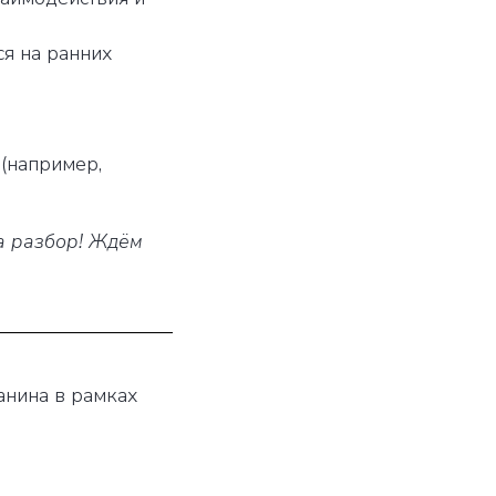
я на ранних
(например,
на разбор! Ждём
анина в рамках