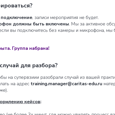
рироваться?
н подключение
, записи мероприятия не будет.
крофон должны быть включены
. Мы за активное об
 если вы подключитесь без камеры и микрофона, мы
ыта. Группа набрана!
случай для разбора?
тобы на супервзиии разобрали случай из вашей практ
лать на адрес
training.manager@caritas-edu.ru
матер
же).
формлению кейсов
:
ео (не более 3х минут, где можно увидеть процесс в