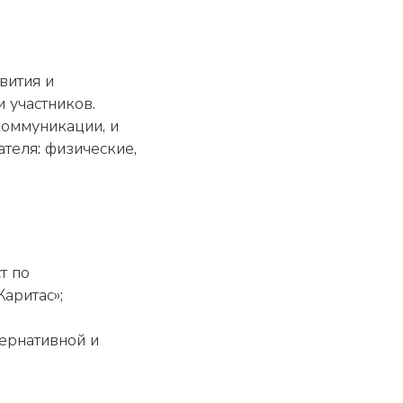
вития и
 участников.
коммуникации, и
ателя: физические,
т по
аритас»;
тернативной и