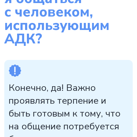
Пожертвовать
190068, г. Санкт-Петербург
пр-т. Римского-Корсакова, д.
8/18, помещение 7-Н
mail@social-education.ru
+7 (812) 575-17-71
понедельник-пятница
с 9:00 до 18:00