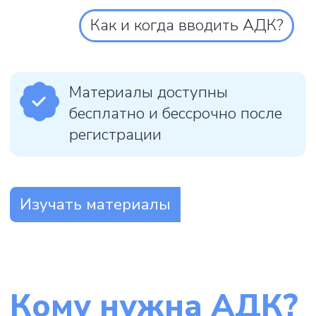
Так или иначе, альтернативная и
дополнительная коммуникация полезна
каждому в разные моменты жизни.
Когда нет возможности говорить друг с
другом – мы начинаем обмениваться
информацией с помощью жестов, писем,
мимики или изображений. Например,
находясь по разные стороны окна
поезда или по медицинским причинам –
при ларингите или временных
проблемах со связками.
Однако, есть люди, для которых АДК
становится основным средством
общения. Это люди с аутизмом и
церебральным параличом, синдромом
Дауна, различными физическими и
ментальными нарушениями здоровья.