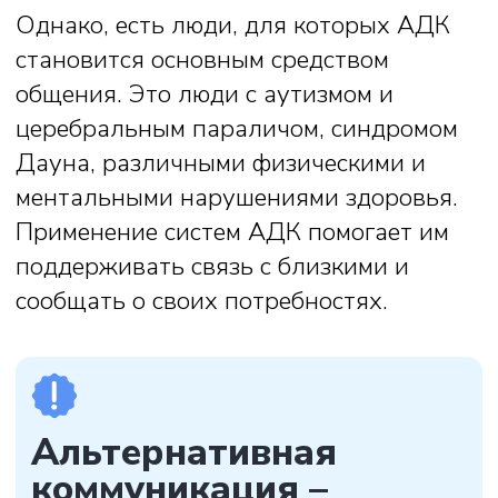
выделяют вспомогательные средства
АДК – это:
коммуникативные доски и доски
выбора,
коммуникативные книги и экраны,
клавиатуры и алфавитные таблицы,
электронные устройства и
мобильные приложения.
Выбор средств АДК всегда
индивидуален и зависит от
возможностей конкретного человека.
Взрослые и дети, использующие для
общения средства АДК, как правило, не
ограничиваются одним способом
коммуникации. Помимо своей системы
(например, графических символов), они
могут общаться звуками, произносить
отдельные слова, обозначать жестами
простые просьбы, показывать
фотографии. Например, неговорящий