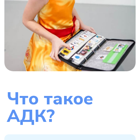
Что такое
АДК?
Альтернативная
и дополнительная
коммуникация (АДК) –
это различные средства общения,
которые заменяют или дополняют
устную речь. АДК включает символы,
устройства, технологии, стратегии –
все инструменты, поддерживающие
детей и взрослых, которым трудно
общаться с помощью устной речи.