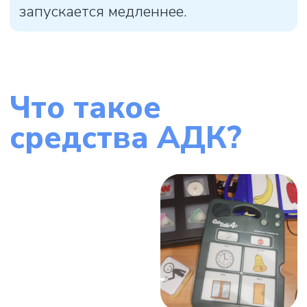
с человеком,
использующим
АДК?
Конечно, да! Важно
проявлять терпение и
быть готовым к тому, что
на общение потребуется
больше времени, чем
в обычном разговоре.