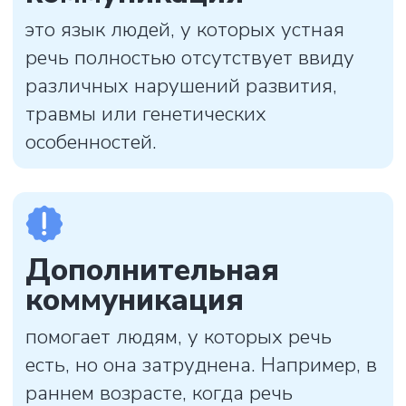
ребёнок может пользоваться жестами и
картинками. Если использование
жестов затруднено и человек не может
указывать рукой, можно подключить
айтрекер — специальную приставку,
которая позволяет управлять
происходящим на компьютере с
помощью взгляда.
Средство коммуникации может
меняться и «расти» вместе с навыками
человека.
Могу ли
я общаться